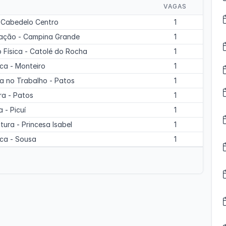
VAGAS
- Cabedelo Centro
1
tração - Campina Grande
1
 Física - Catolé do Rocha
1
ca - Monteiro
1
a no Trabalho - Patos
1
ra - Patos
1
 - Picuí
1
tura - Princesa Isabel
1
ica - Sousa
1