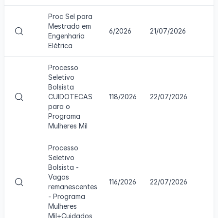
u
c
a
o
Proc Sel para
l
n
Mestrado em
V
6/2026
21/07/2026
i
c
Engenharia
i
z
u
Elétrica
s
a
r
u
r
s
Processo
a
c
o
Seletivo
l
o
Bolsista
i
n
V
CUIDOTECAS
118/2026
22/07/2026
z
c
i
para o
a
u
s
Programa
r
r
u
Mulheres Mil
c
s
a
o
o
l
n
Processo
i
c
Seletivo
z
u
Bolsista -
a
r
Vagas
V
116/2026
22/07/2026
r
s
remanescentes
i
c
o
- Programa
s
o
Mulheres
u
n
Mil+Cuidados