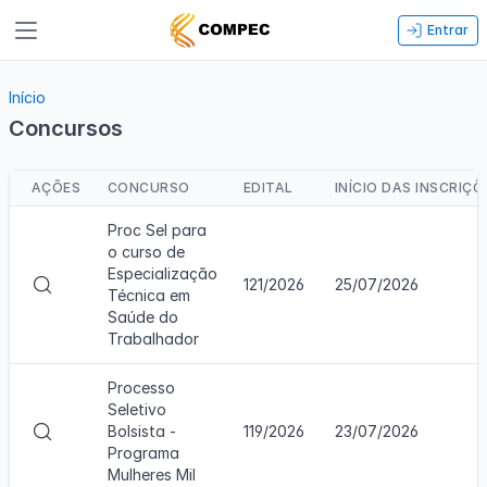
Entrar
Início
Concursos
AÇÕES
CONCURSO
EDITAL
INÍCIO DAS INSCRIÇÕ
Proc Sel para
o curso de
Especialização
V
121/2026
25/07/2026
Técnica em
i
Saúde do
s
Trabalhador
u
a
Processo
l
Seletivo
i
V
Bolsista -
119/2026
23/07/2026
z
i
Programa
a
s
Mulheres Mil
r