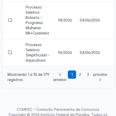
u
n
a
Processo
c
l
Seletivo
u
i
Bolsista -
r
V
94/2026
04/06/2026
z
Programa
s
i
a
Mulheres
o
s
r
Mil+Cuidados
u
c
a
o
Processo
l
n
Seletivo
i
c
V
96/2026
04/06/2026
Simplificado -
z
u
i
Aquicultura
a
r
s
r
s
u
c
o
a
Mostrando 1 a 10 de 179
1
2
3
próximo
o
l
registros
anterior
n
i
c
z
u
a
r
r
s
c
o
o
COMPEC - Comissão Permanente de Concursos
n
Copyright © 2026
Instituto Federal da Paraíba
. Todos os