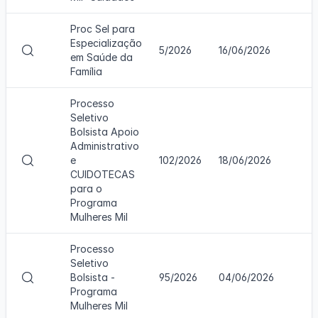
a
c
l
u
Proc Sel para
i
r
Especialização
z
s
V
5/2026
16/06/2026
em Saúde da
a
o
i
Família
r
s
c
u
o
Processo
a
n
Seletivo
l
c
Bolsista Apoio
i
u
Administrativo
z
r
V
e
102/2026
18/06/2026
a
s
i
CUIDOTECAS
r
o
s
para o
c
u
Programa
o
a
Mulheres Mil
n
l
c
i
u
Processo
z
r
Seletivo
a
s
V
Bolsista -
95/2026
04/06/2026
r
o
i
Programa
c
s
Mulheres Mil
o