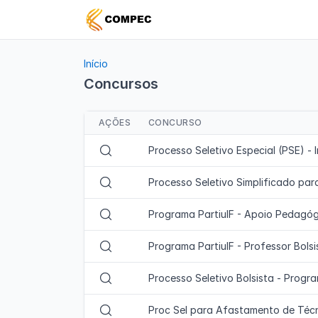
Início
Concursos
AÇÕES
CONCURSO
V
Processo Seletivo Especial (PSE) -
i
s
V
Processo Seletivo Simplificado par
u
i
a
s
V
Programa PartiuIF - Apoio Pedagóg
l
u
i
i
a
s
V
Programa PartiuIF - Professor Bolsi
z
l
u
i
a
i
a
s
r
V
Processo Seletivo Bolsista - Progr
z
l
u
c
i
a
i
a
o
s
r
V
Proc Sel para Afastamento de Téc
z
l