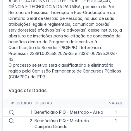
A REITORA DO INSTITUTO FEDERAL DE EDUCAÇÃO,
CIÊNCIA E TECNOLOGIA DA PARAÍBA, por meio da Pró-
Reitoria de Pesquisa, Inovação e Pós-Graduação e da
Diretoria Geral de Gestão de Pessoas, no uso de suas
atribuições legais e regimentais, comunicam aos(às)
servidores(as) efetivos(as) e ativos(as) desse Instituto, a
abertura de inscrições para solicitação de concessão de
benefício dentro do Programa de Incentivo à
Qualificação do Servidor (PIQIFPB). Referência:
Processos 23381.002558.2026-35 e 23381.002595.2026-
43.
O processo seletivo será classificatório e eliminatório,
regido pela Comissão Permanente de Concursos Públicos
(COMPEC) do IFPB.
Vagas ofertadas
#
CÓDIGO
OFERTAS
VAGAS
V
1
Beneficiário PIQ - Mestrado - Areia
1
i
V
2
Beneficiário PIQ - Mestrado -
1
s
i
Campina Grande
u