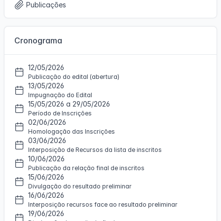
i
P
l
Publicações
ó
d
f
g
e
1
d
e
i
o
r
3
i
P
l
d
f
g
e
1
Cronograma
e
i
o
r
4
P
l
d
f
e
1
e
i
12/05/2026
r
5
P
l
Publicação do edital (abertura)
f
e
1
13/05/2026
i
r
6
Impugnação do Edital
l
15/05/2026 a 29/05/2026
f
1
Período de Inscrições
i
7
02/06/2026
l
Homologação das Inscrições
1
03/06/2026
8
Interposição de Recursos da lista de inscritos
10/06/2026
Publicação da relação final de inscritos
15/06/2026
Divulgação do resultado preliminar
16/06/2026
Interposição recursos face ao resultado preliminar
19/06/2026