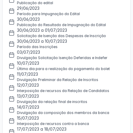
e
l
Publicação do edital
f
P
2
29/06/2023
i
e
Período para Impugnação do Edital
l
r
30/06/2023
3
f
Publicação do Resultado de Impugnação do Edital
i
30/06/2023 a 01/07/2023
l
Solicitação de Isenção das Despesas de Inscrição
30/06/2023 a 10/07/2023
4
Período das Inscrições
03/07/2023
Divulgação Solicitação Isenção Deferidas e Indefer
10/07/2023
Último dia para a realização do pagamento do bolet
11/07/2023
Divulgação Preliminar da Relação de Inscritos
12/07/2023
Interposição de recursos da Relação de Candidatos
13/07/2023
Divulgação da relação final de inscritos
14/07/2023
Divulgação da composição dos membros da banca
15/07/2023
Interposição de recursos contra a banca
17/07/2023 a 18/07/2023