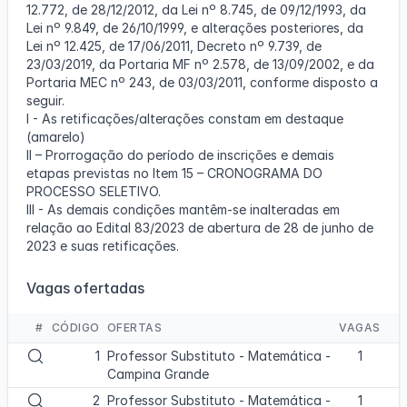
12.772, de 28/12/2012, da Lei nº 8.745, de 09/12/1993, da
Lei nº 9.849, de 26/10/1999, e alterações posteriores, da
Lei nº 12.425, de 17/06/2011, Decreto nº 9.739, de
23/03/2019, da Portaria MF nº 2.578, de 13/09/2002, e da
Portaria MEC nº 243, de 03/03/2011, conforme disposto a
seguir.
I - As retificações/alterações constam em destaque
(amarelo)
II – Prorrogação do período de inscrições e demais
etapas previstas no Item 15 – CRONOGRAMA DO
PROCESSO SELETIVO.
III - As demais condições mantêm-se inalteradas em
relação ao Edital 83/2023 de abertura de 28 de junho de
2023 e suas retificações.
Vagas ofertadas
#
CÓDIGO
OFERTAS
VAGAS
V
1
Professor Substituto - Matemática -
1
i
Campina Grande
s
V
2
Professor Substituto - Matemática -
1