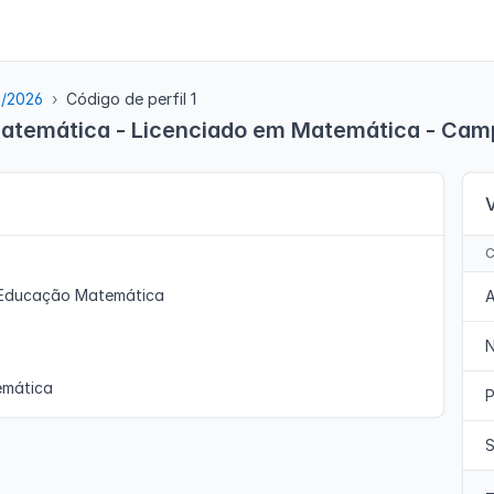
3/2026
Código de perfil 1
Matemática - Licenciado em Matemática - Cam
 Educação Matemática
A
emática
P
S