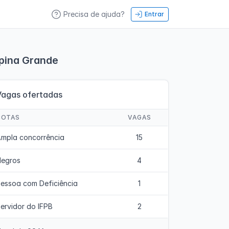
Precisa de ajuda?
Entrar
pina Grande
Vagas ofertadas
COTAS
VAGAS
mpla concorrência
15
Negros
4
essoa com Deficiência
1
ervidor do IFPB
2