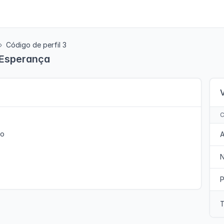
Código de perfil 3
- Esperança
to
A
P
T