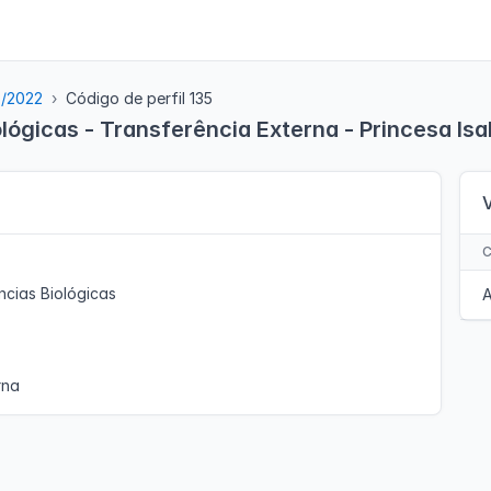
5/2022
Código de perfil 135
lógicas - Transferência Externa - Princesa Isa
ncias Biológicas
A
rna