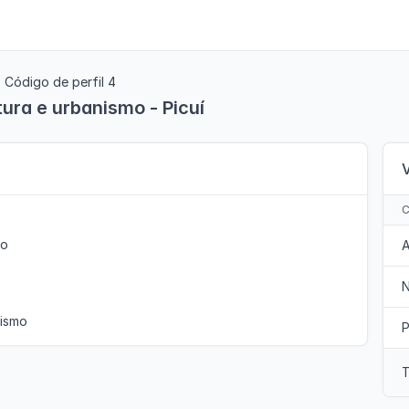
Código de perfil 4
tura e urbanismo - Picuí
to
A
nismo
P
T